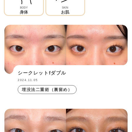
ヒアルロン酸注射
BODY
SKIN
身体
お肌
全切開二重術＋眼瞼下垂
目頭切開
目尻切開
眼窩脂肪切除
シークレットfダブル
切るタレ目(皮膚切除なし)
2024.11.05
埋没法二重術（裏留め）
目の下の切らないたるみ・クマ取り(脱脂のみ)
目の下の切らないたるみ取り＋脂肪注入
目の下の皮膚切除