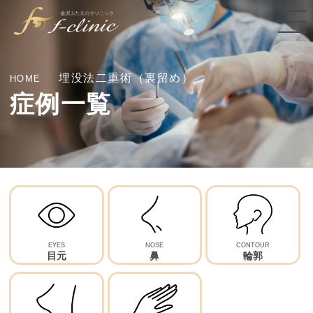
埋没法二重術（裏留め）
HOME
症例一覧
埋没法二重術（表留め）
小鼻縮小（締め付け縫合）
糸リフト
ボツリヌストキシン（ボトックス）
埋没法二重術（裏留め）
脂肪吸引
ヒアルロン酸注射
自然癒着法
バッカルファット
EYES
NOSE
CONTOUR
目元
鼻
輪郭
埋没糸抜糸
ヒアルロン酸注射
全切開二重術(たるみ取り併用)