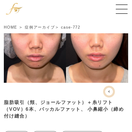
HOME
症例アーカイブ
case-772
脂肪吸引（頬、ジョールファット）＋糸リフト
（VOV）6本、バッカルファット、 小鼻縮小（締め
付け縫合）