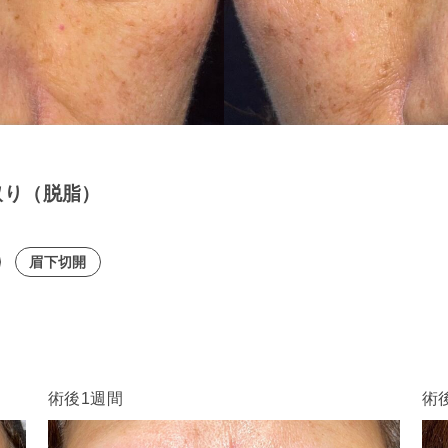
取り（脱脂）
眉下切開
術後1週間
術