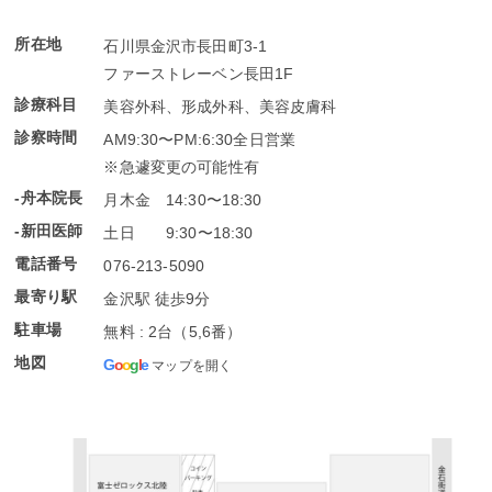
所在地
石川県金沢市長田町3-1
ファーストレーベン長田1F
診療科目
美容外科、形成外科、美容皮膚科
診察時間
AM9:30〜PM:6:30全日営業
※急遽変更の可能性有
-舟本院長
月木金 14:30〜18:30
-新田医師
土日 9:30〜18:30
電話番号
076-213-5090
最寄り駅
金沢駅 徒歩9分
駐車場
無料 : 2台（5,6番）
地図
G
o
o
g
l
e
マップを開く