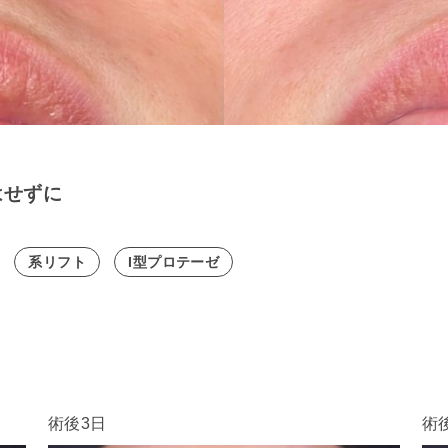
はせずに
系リフト
I型プロテーゼ
術後3日
術