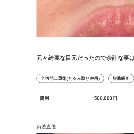
元々綺麗な目元だったので余計な事
全切開二重術(たるみ取り併用)
脂肪吸引
費用
500,000円
術後直後