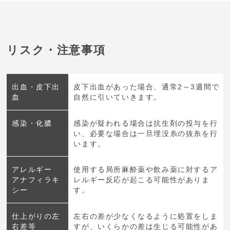
リスク・注意事項
出血・皮下出
皮下出血があった場合、通常2～3週間で
血
自然に引いていきます。
感染・化膿
感染が疑われる場合は抗生剤の投与を行
い、必要な場合は一旦埋没糸の抜糸を行
います。
アレルギー
使用する局所麻酔薬や飲み薬に対するア
アナフィラキ
レルギー反応が起こる可能性がありま
シー
す。
仕上がりの左
左右の差が少なくなるように処置をしま
右差等
すが、いくらかの差は生じる可能性があ