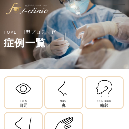
I型プロテーゼ
HOME
症例一覧
埋没法二重術（表留め）
小鼻縮小（締め付け縫合）
糸リフト
ボツリヌストキシン（ボトックス）
埋没法二重術（裏留め）
脂肪吸引
ヒアルロン酸注射
自然癒着法
バッカルファット
EYES
NOSE
CONTOUR
目元
鼻
輪郭
埋没糸抜糸
ヒアルロン酸注射
全切開二重術(たるみ取り併用)