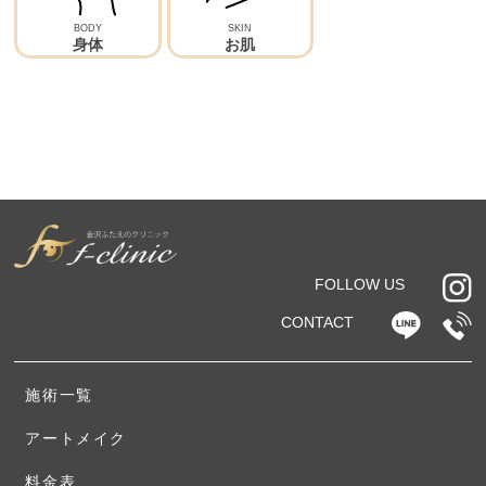
ヒアルロン酸注射
BODY
SKIN
身体
お肌
全切開二重術＋眼瞼下垂
目頭切開
目尻切開
眼窩脂肪切除
FOLLOW US
切るタレ目(皮膚切除なし)
CONTACT
目の下の切らないたるみ・クマ取り(脱脂のみ)
目の下の切らないたるみ取り＋脂肪注入
施術一覧
目の下の皮膚切除
アートメイク
料金表